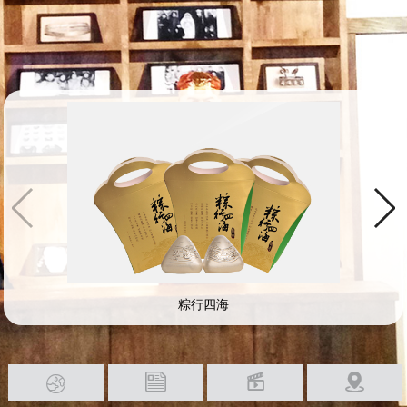
粽行四海



