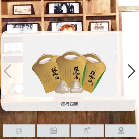
粽行四海



